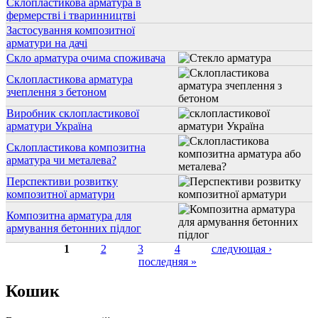
Склопластикова арматура в
фермерстві і тваринництві
Застосування композитної
арматури на дачі
Скло арматура очима споживача
Склопластикова арматура
зчеплення з бетоном
Виробник склопластикової
арматури Україна
Склопластикова композитна
арматура чи металева?
Перспективи розвитку
композитної арматури
Композитна арматура для
армування бетонних підлог
1
2
3
4
следующая ›
последняя »
Сторінки
Кошик