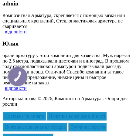
admin
Композитная Арматура, скрепляется с помощью вязки или
специальных креплений, Стеклопластиковая арматура не
сваривается
відповісти
Юлия
брали арматуру у этой компании для хозяйства. Муж нарезал
по 2.5 метра, подвязывали цветочки и виноград. В прошлом
году стеклопластиковой арматурой подвязывали рассаду
помидоров и перца. Отлично! Спасибо компании за такое
интересное предложение, низкие цены и быстрое
КНОПКА
ЗВ'ЯЗКУ
реагирование на заказ.
відповісти
Авторські права © 2026, Композитна Арматура - Опори для
рослин
Доставка та оплата
Політика конфіденційності
Політика повернення товарів
Публічна оферта