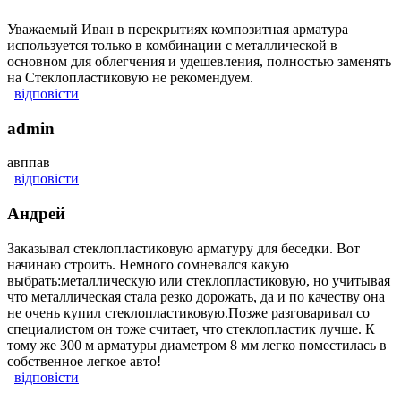
Уважаемый Иван в перекрытиях композитная арматура
используется только в комбинации с металлической в
основном для облегчения и удешевления, полностью заменять
на Стеклопластиковую не рекомендуем.
відповісти
admin
авппав
відповісти
Андрей
Заказывал стеклопластиковую арматуру для беседки. Вот
начинаю строить. Немного сомневался какую
выбрать:металлическую или стеклопластиковую, но учитывая
что металлическая стала резко дорожать, да и по качеству она
не очень купил стеклопластиковую.Позже разговаривал со
специалистом он тоже считает, что стеклопластик лучше. К
тому же 300 м арматуры диаметром 8 мм легко поместилась в
собственное легкое авто!
відповісти